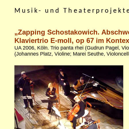
Musik- und Theaterprojekte
„Zapping Schostakowich. Abschwe
Klaviertrio E-moll, op 67 im Kont
UA 2006, Köln. Trio panta rhei (Gudrun Pagel, Viol
(Johannes Platz, Violine; Marei Seuthe, Violonce